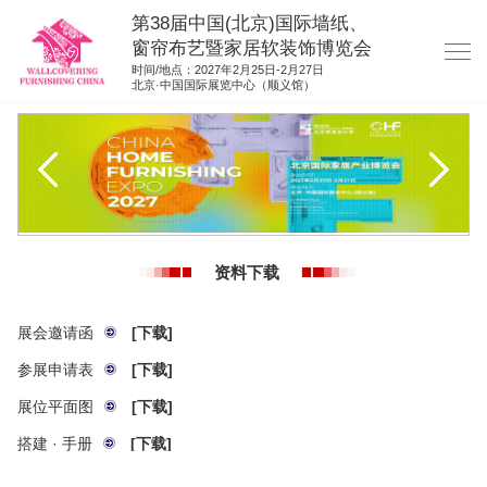
第38届中国(北京)国际墙纸、
窗帘布艺暨家居软装饰博览会
时间/地点：2027年2月25日-2月27日
北京·中国国际展览中心（顺义馆）
网站首页
展商服务
观众服务
展位图纸
资料下载
资料下载
展位申请
展会邀请函
[下载]
集团展会
参展申请表
[下载]
参展联络
展位平面图
[下载]
搭建 · 手册
[下载]